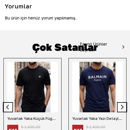
Yorumlar
Bu ürün için henüz yorum yapılmamış.
Çok Satanlar
Favori Ürünler
Sayfası
Yuvarlak Yaka Küçük Fügür Detaylı Tişört-Siyah
Yuvarlak Yaka Yazı Detaylı Tişört-Lacivert
₺ 1,490.00
₺ 1,490.00