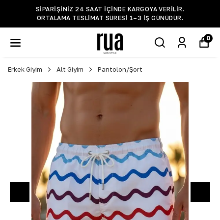
SIPARIŞINIZ 24 SAAT IÇINDE KARGOYA VERILIR.
ORTALAMA TESLIMAT SÜRESI 1–3 IŞ GÜNÜDÜR.
0
Erkek Giyim
Alt Giyim
Pantolon/Şort