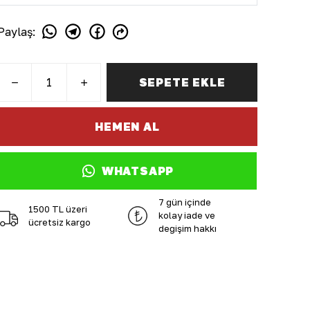
Paylaş
:
SEPETE EKLE
HEMEN AL
WHATSAPP
7 gün içinde
1500 TL üzeri
kolay iade ve
ücretsiz kargo
değişim hakkı