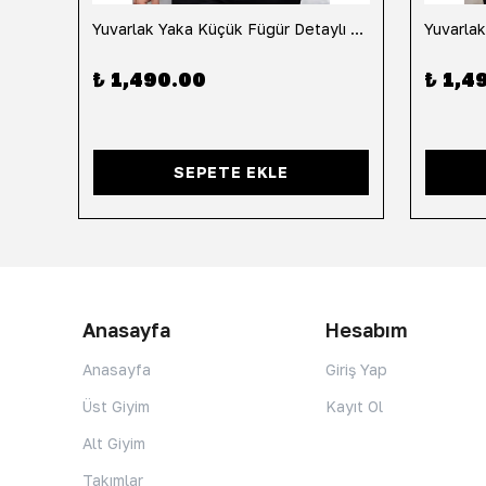
h
Yuvarlak Yaka Küçük Fügür Detaylı Tişört-Siyah
₺ 1,490.00
₺ 1,4
SEPETE EKLE
Anasayfa
Hesabım
Anasayfa
Giriş Yap
Üst Giyim
Kayıt Ol
Alt Giyim
Takımlar