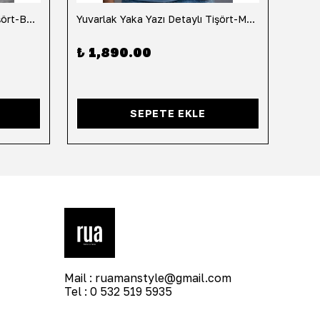
Yuvarlak Yaka Yazı Detaylı Tişört-Beyaz
Yuvarlak Yaka Yazı Detaylı Tişört-Mavi
Yuvar
₺ 1,890.00
₺ 1
SEPETE EKLE
Mail :
ruamanstyle@gmail.com
Tel : 0 532 519 5935