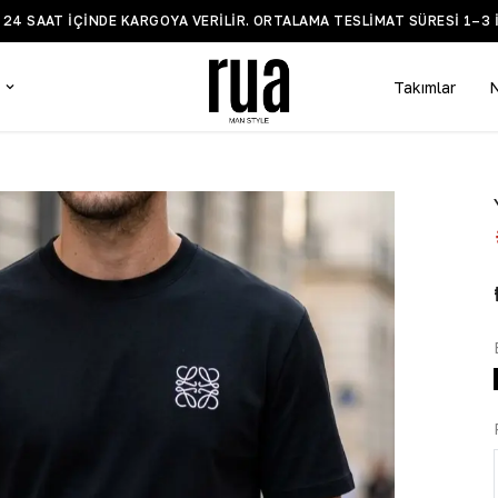
Z 24 SAAT IÇINDE KARGOYA VERILIR. ORTALAMA TESLIMAT SÜRESI 1–3 
Takımlar