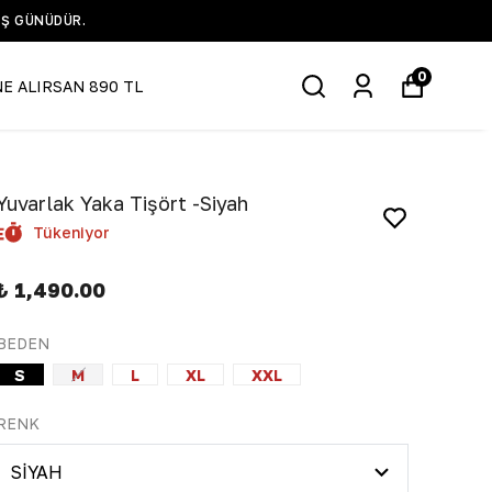
IŞ GÜNÜDÜR.
0
NE ALIRSAN 890 TL
Yuvarlak Yaka Tişört -Siyah
Tükeniyor
₺ 1,490.00
BEDEN
S
M
L
XL
XXL
RENK