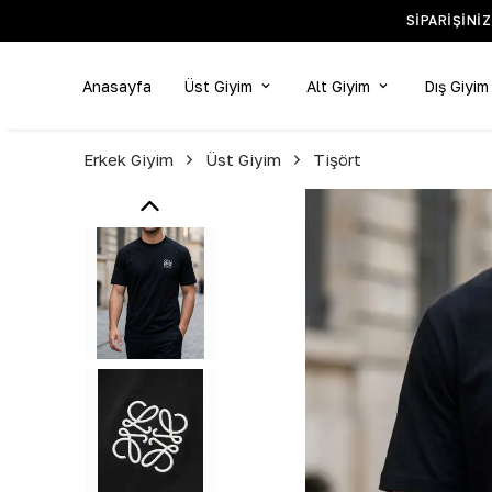
SIPARIŞINI
Anasayfa
Üst Giyim
Alt Giyim
Dış Giyim
Erkek Giyim
Üst Giyim
Tişört