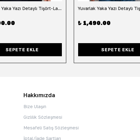
Yuvarlak Yaka Yazı Detaylı Tişört-Lacivert
90.00
₺ 1,490.00
SEPETE EKLE
SEPETE EKLE
Hakkımızda
Bize Ulaşın
Gizlilik Sözleşmesi
Mesafeli Satış Sözleşmesi
İptal/İade Şartları