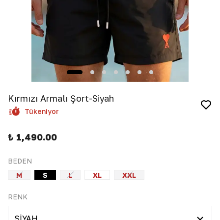
Kırmızı Armalı Şort-Siyah
Tükeniyor
₺ 1,490.00
BEDEN
M
S
L
XL
XXL
RENK