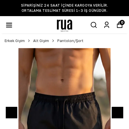
SIPARIŞINIZ 24 SAAT IÇINDE KARGOYA VERILIR.
ORTALAMA TESLIMAT SÜRESI 1–3 IŞ GÜNÜDÜR.
0
Erkek Giyim
Alt Giyim
Pantolon/Şort