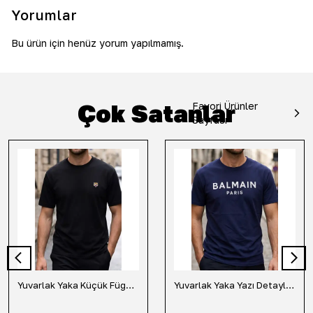
Yorumlar
Bu ürün için henüz yorum yapılmamış.
Çok Satanlar
Favori Ürünler
Sayfası
Yuvarlak Yaka Küçük Fügür Detaylı Tişört-Siyah
Yuvarlak Yaka Yazı Detaylı Tişört-Lacivert