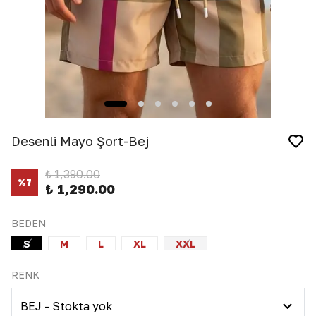
Desenli Mayo Şort-Bej
₺ 1,390.00
%
7
₺ 1,290.00
BEDEN
S
M
L
XL
XXL
RENK