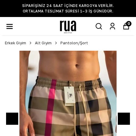
SIPARIŞINIZ 24 SAAT IÇINDE KARGOYA VERILIR.
ORTALAMA TESLIMAT SÜRESI 1–3 IŞ GÜNÜDÜR.
0
Erkek Giyim
Alt Giyim
Pantolon/Şort