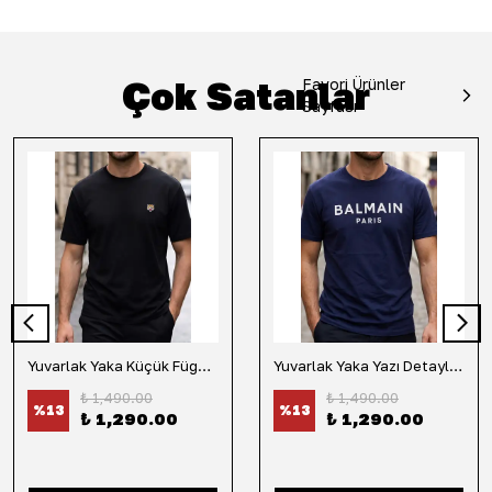
Çok Satanlar
Favori Ürünler
Sayfası
Yuvarlak Yaka Küçük Fügür Detaylı Tişört-Siyah
Yuvarlak Yaka Yazı Detaylı Tişört-Lacivert
₺ 1,490.00
₺ 1,490.00
%
13
%
13
₺ 1,290.00
₺ 1,290.00