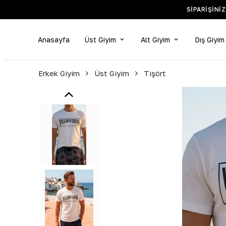
SIPARIŞINI
Anasayfa
Üst Giyim
Alt Giyim
Dış Giyim
Erkek Giyim
Üst Giyim
Tişört