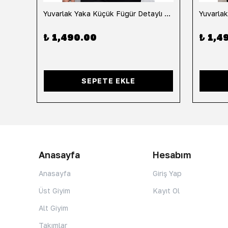
h
Yuvarlak Yaka Küçük Fügür Detaylı Tişört-Siyah
₺ 1,490.00
₺ 1,4
SEPETE EKLE
Anasayfa
Hesabım
Anasayfa
Giriş Yap
Üst Giyim
Kayıt Ol
Alt Giyim
Takımlar