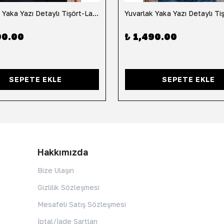
Yuvarlak Yaka Yazı Detaylı Tişört-Lacivert
90.00
₺ 1,490.00
SEPETE EKLE
SEPETE EKLE
Hakkımızda
Bize Ulaşın
Gizlilik Sözleşmesi
Mesafeli Satış Sözleşmesi
İptal/İade Şartları