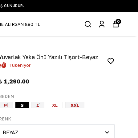
IŞ GÜNÜDÜR.
0
NE ALIRSAN 890 TL
Yuvarlak Yaka Önü Yazılı Tişört-Beyaz
Tükeniyor
₺ 1,290.00
BEDEN
M
S
L
XL
XXL
RENK