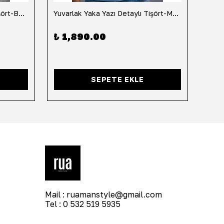
Yuvarlak Yaka Yazı Detaylı Tişört-Beyaz
Yuvarlak Yaka Yazı Detaylı Tişört-Mavi
Yuvar
₺ 1,890.00
₺ 1
SEPETE EKLE
Mail :
ruamanstyle@gmail.com
Tel : 0 532 519 5935