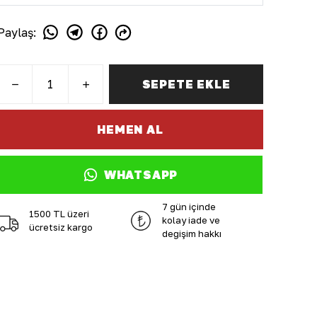
Paylaş
:
SEPETE EKLE
HEMEN AL
WHATSAPP
7 gün içinde
1500 TL üzeri
kolay iade ve
ücretsiz kargo
değişim hakkı