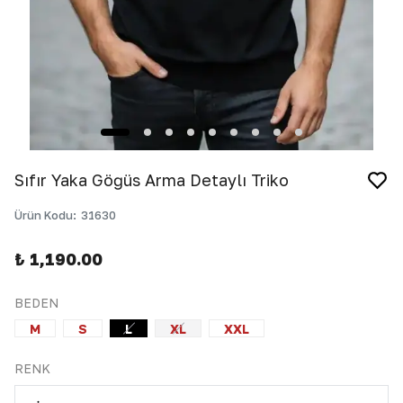
Sıfır Yaka Göğüs Arma Detaylı Triko
Ürün Kodu
:
31630
₺ 1,190.00
BEDEN
M
S
L
XL
XXL
RENK