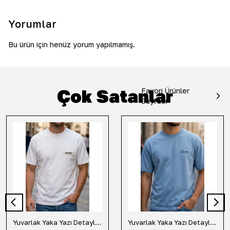
Yorumlar
Bu ürün için henüz yorum yapılmamış.
Çok Satanlar
Favori Ürünler
Sayfası
Yuvarlak Yaka Yazı Detaylı Tişört-Beyaz
Yuvarlak Yaka Yazı Detaylı Tişört-Mavi