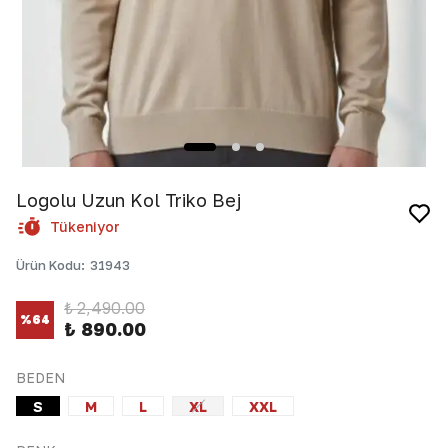
Logolu Uzun Kol Triko Bej
Tükeniyor
Ürün Kodu
:
31943
₺ 2,490.00
%
64
₺ 890.00
BEDEN
S
M
L
XL
XXL