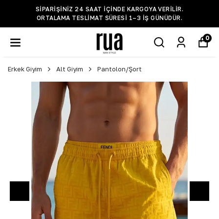
SIPARIŞINIZ 24 SAAT IÇINDE KARGOYA VERILIR.
ORTALAMA TESLIMAT SÜRESI 1–3 IŞ GÜNÜDÜR.
0
Erkek Giyim
Alt Giyim
Pantolon/Şort