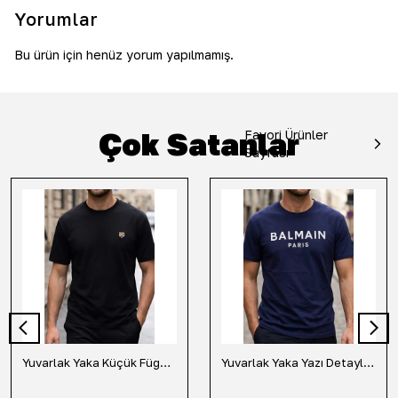
Yorumlar
Bu ürün için henüz yorum yapılmamış.
Çok Satanlar
Favori Ürünler
Sayfası
Yuvarlak Yaka Küçük Fügür Detaylı Tişört-Siyah
Yuvarlak Yaka Yazı Detaylı Tişört-Lacivert