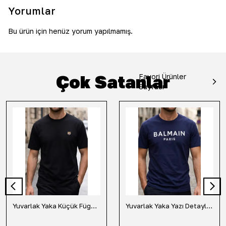
Yorumlar
Bu ürün için henüz yorum yapılmamış.
Çok Satanlar
Favori Ürünler
Sayfası
Yuvarlak Yaka Küçük Fügür Detaylı Tişört-Siyah
Yuvarlak Yaka Yazı Detaylı Tişört-Lacivert