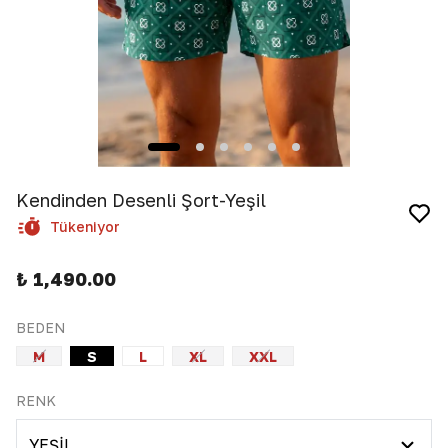
Kendinden Desenli Şort-Yeşil
Tükeniyor
₺ 1,490.00
BEDEN
M
S
L
XL
XXL
RENK