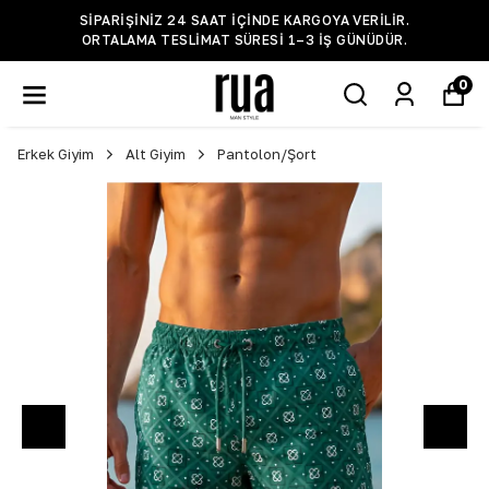
SIPARIŞINIZ 24 SAAT IÇINDE KARGOYA VERILIR.
ORTALAMA TESLIMAT SÜRESI 1–3 IŞ GÜNÜDÜR.
0
Erkek Giyim
Alt Giyim
Pantolon/Şort