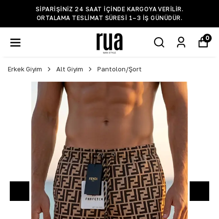
SIPARIŞINIZ 24 SAAT IÇINDE KARGOYA VERILIR.
ORTALAMA TESLIMAT SÜRESI 1–3 IŞ GÜNÜDÜR.
0
Erkek Giyim
Alt Giyim
Pantolon/Şort