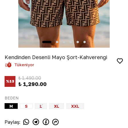
Kendinden Desenli Mayo Şort-Kahverengi
Tükeniyor
₺ 1,490.00
%
13
₺ 1,290.00
BEDEN
M
S
L
XL
XXL
Paylaş
: