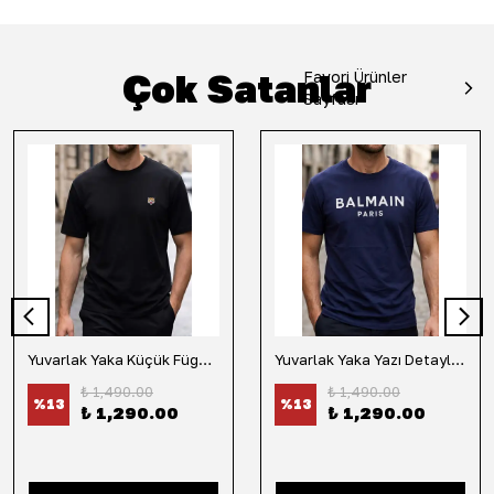
Çok Satanlar
Favori Ürünler
Sayfası
Yuvarlak Yaka Küçük Fügür Detaylı Tişört-Siyah
Yuvarlak Yaka Yazı Detaylı Tişört-Lacivert
₺ 1,490.00
₺ 1,490.00
%
13
%
13
₺ 1,290.00
₺ 1,290.00