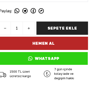
Paylaş
:
SEPETE EKLE
HEMEN AL
WHATSAPP
7 gün içinde
1500 TL üzeri
kolay iade ve
ücretsiz kargo
değişim hakkı