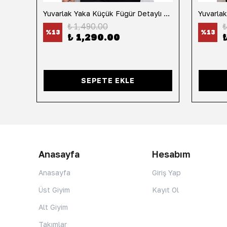
h
Yuvarlak Yaka Küçük Fügür Detaylı Tişört-Siyah
₺ 1,490.00
₺
%
13
%
13
₺ 1,290.00
SEPETE EKLE
Anasayfa
Hesabım
Anasayfa
Giriş Yap
Üst Giyim
Kayıt Ol
Alt Giyim
Takımlar