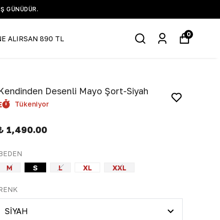
ATTI +90 532 519 5935
0
NE ALIRSAN 890 TL
Kendinden Desenli Mayo Şort-Siyah
Tükeniyor
₺ 1,490.00
BEDEN
M
S
L
XL
XXL
RENK