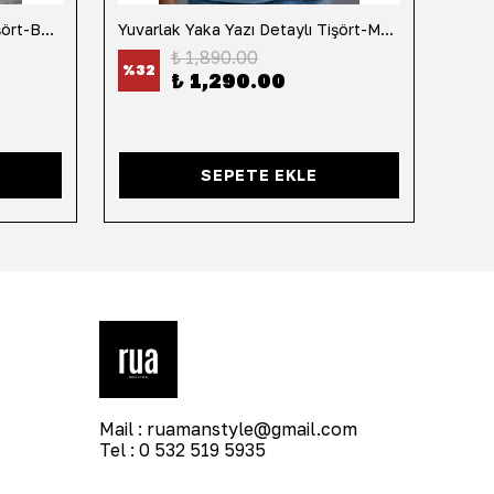
Yuvarlak Yaka Yazı Detaylı Tişört-Beyaz
Yuvarlak Yaka Yazı Detaylı Tişört-Mavi
Yuvar
₺ 1,890.00
%
32
%
32
₺ 1,290.00
SEPETE EKLE
Mail :
ruamanstyle@gmail.com
Tel : 0 532 519 5935