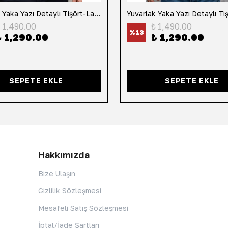
Yuvarlak Yaka Yazı Detaylı Tişört-Lacivert
 1,490.00
₺ 1,490.00
%
13
₺ 1,290.00
₺ 1,290.00
SEPETE EKLE
SEPETE EKLE
Hakkımızda
Bize Ulaşın
Gizlilik Sözleşmesi
Mesafeli Satış Sözleşmesi
İptal/İade Şartları