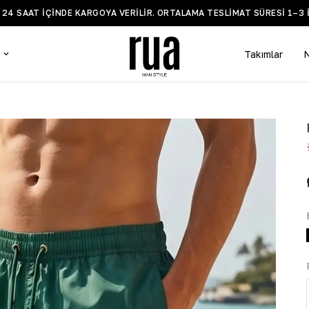
BİLGİ VE DESTEK WHATSAPP HATTI +90 532 519 5935
Takımlar