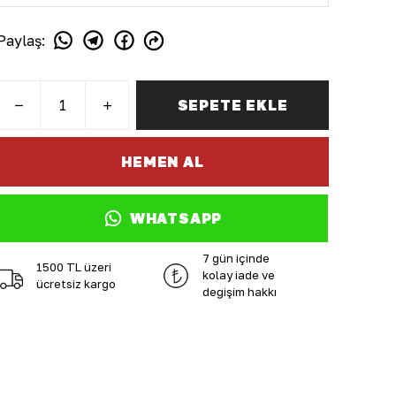
Paylaş
:
SEPETE EKLE
HEMEN AL
WHATSAPP
7 gün içinde
1500 TL üzeri
kolay iade ve
ücretsiz kargo
değişim hakkı