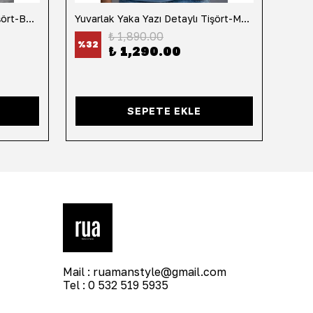
Yuvarlak Yaka Yazı Detaylı Tişört-Beyaz
Yuvarlak Yaka Yazı Detaylı Tişört-Mavi
Yuvar
₺ 1,890.00
%
32
%
32
₺ 1,290.00
SEPETE EKLE
Mail :
ruamanstyle@gmail.com
Tel : 0 532 519 5935