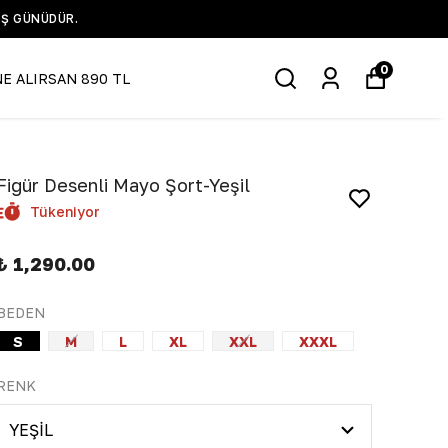
0
NE ALIRSAN 890 TL
Figür Desenli Mayo Şort-Yeşil
Tükeniyor
₺ 1,290.00
BEDEN
S
M
L
XL
XXL
XXXL
RENK