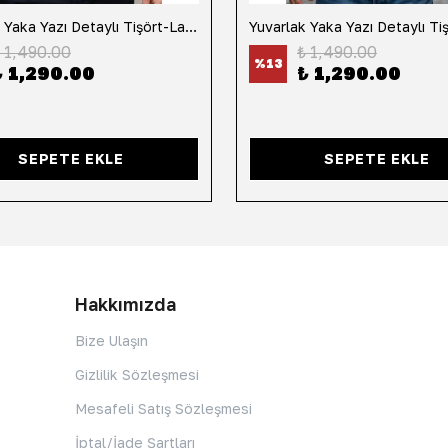
Yuvarlak Yaka Yazı Detaylı Tişört-Lacivert
 1,490.00
₺ 1,490.00
%
13
₺ 1,290.00
₺ 1,290.00
SEPETE EKLE
SEPETE EKLE
Hakkımızda
Bize Ulaşın
Gizlilik Sözleşmesi
Mesafeli Satış Sözleşmesi
İptal/İade Şartları