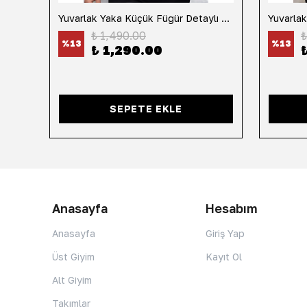
h
Yuvarlak Yaka Küçük Fügür Detaylı Tişört-Siyah
₺ 1,490.00
₺
%
13
%
13
₺ 1,290.00
SEPETE EKLE
Anasayfa
Hesabım
Anasayfa
Giriş Yap
Üst Giyim
Kayıt Ol
Alt Giyim
Takımlar