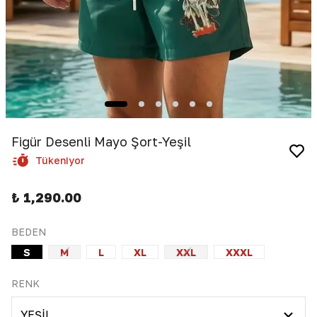
Figür Desenli Mayo Şort-Yeşil
Tükeniyor
₺ 1,290.00
BEDEN
S
M
L
XL
XXL
XXXL
RENK