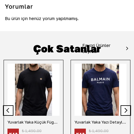
Yorumlar
Bu ürün için henüz yorum yapılmamış.
Çok Satanlar
Favori Ürünler
Sayfası
Yuvarlak Yaka Küçük Fügür Detaylı Tişört-Siyah
Yuvarlak Yaka Yazı Detaylı Tişört-Lacivert
₺ 1,490.00
₺ 1,490.00