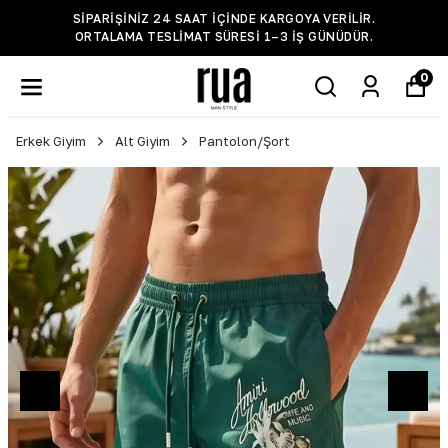
SIPARIŞINIZ 24 SAAT IÇINDE KARGOYA VERILIR.
ORTALAMA TESLIMAT SÜRESI 1–3 IŞ GÜNÜDÜR.
0
Erkek Giyim
Alt Giyim
Pantolon/Şort