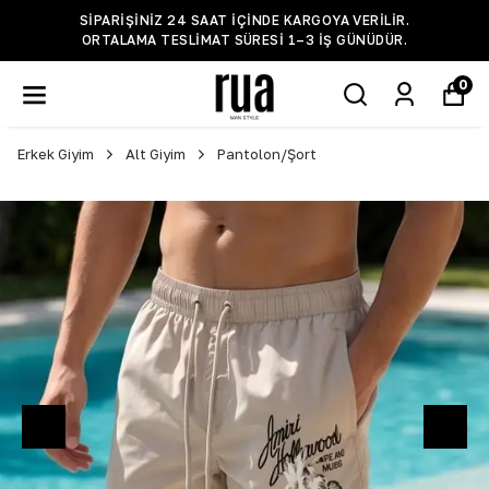
SIPARIŞINIZ 24 SAAT IÇINDE KARGOYA VERILIR.
ORTALAMA TESLIMAT SÜRESI 1–3 IŞ GÜNÜDÜR.
0
Erkek Giyim
Alt Giyim
Pantolon/Şort