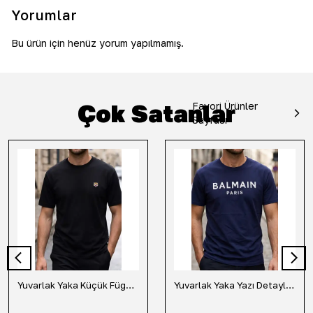
Yorumlar
Bu ürün için henüz yorum yapılmamış.
Çok Satanlar
Favori Ürünler
Sayfası
Yuvarlak Yaka Küçük Fügür Detaylı Tişört-Siyah
Yuvarlak Yaka Yazı Detaylı Tişört-Lacivert