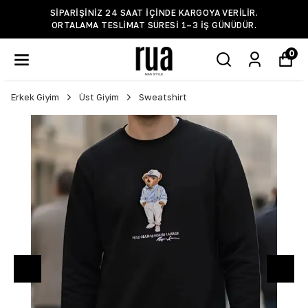
SIPARIŞINIZ 24 SAAT IÇINDE KARGOYA VERILIR.
ORTALAMA TESLIMAT SÜRESI 1–3 IŞ GÜNÜDÜR.
0
Erkek Giyim
Üst Giyim
Sweatshirt