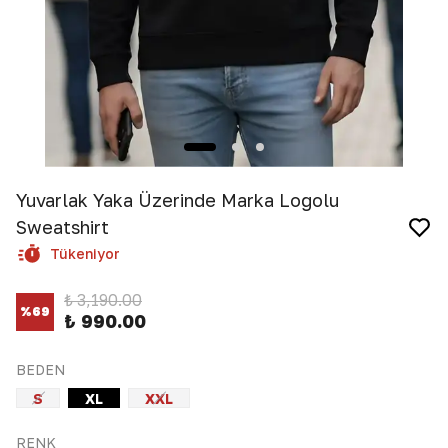
Yuvarlak Yaka Üzerinde Marka Logolu
Sweatshirt
Tükeniyor
₺ 3,190.00
%
69
₺ 990.00
BEDEN
S
XL
XXL
RENK