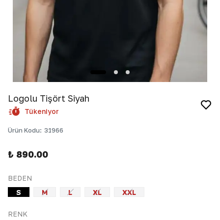
Logolu Tişört Siyah
Tükeniyor
Ürün Kodu
:
31966
₺ 890.00
BEDEN
S
M
L
XL
XXL
RENK