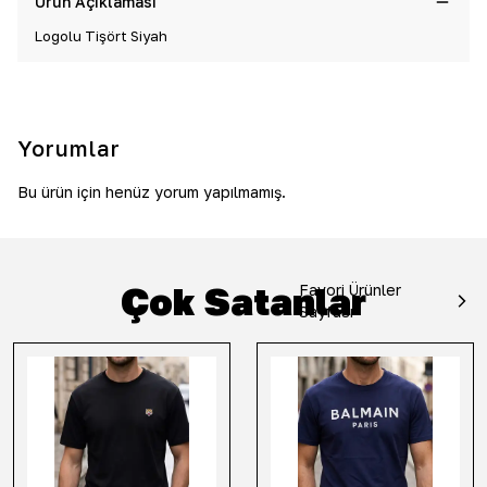
Ürün Açıklaması
Logolu Tişört Siyah
Yorumlar
Bu ürün için henüz yorum yapılmamış.
Çok Satanlar
Favori Ürünler
Sayfası