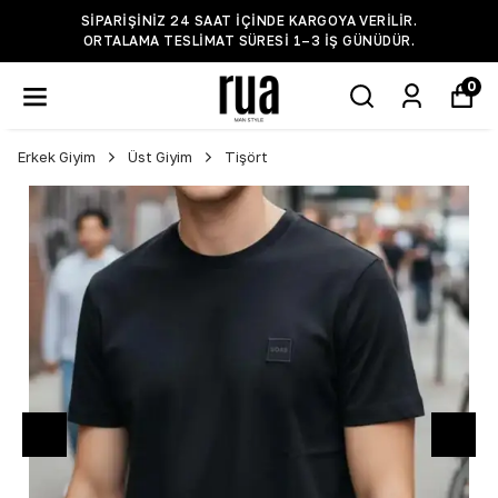
SIPARIŞINIZ 24 SAAT IÇINDE KARGOYA VERILIR.
ORTALAMA TESLIMAT SÜRESI 1–3 IŞ GÜNÜDÜR.
0
Erkek Giyim
Üst Giyim
Tişört