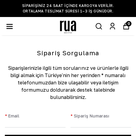
SIPARIŞINIZ 24 SAAT IÇINDE KARGOYA VERILIR.
ORTALAMA TESLIMAT SÜRESI 1–3 IŞ GÜNÜDÜR.
0
Sipariş Sorgulama
Siparişlerinizle ilgili tüm sorularınız ve ürünlerle ilgili
bilgi almak için Türkiye'nin her yerinden * numaralı
telefonumuzdan bize ulaşabilir veya iletişim
formumuzu doldurarak destek talebinde
bulunabilirsiniz.
*
Email
*
Sipariş Numarası