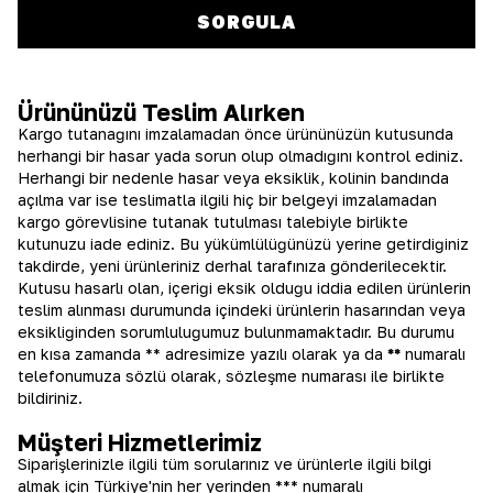
SORGULA
Ürününüzü Teslim Alırken
Kargo tutanağını imzalamadan önce ürününüzün kutusunda
herhangi bir hasar yada sorun olup olmadığını kontrol ediniz.
Herhangi bir nedenle hasar veya eksiklik, kolinin bandında
açılma var ise teslimatla ilgili hiç bir belgeyi imzalamadan
kargo görevlisine tutanak tutulması talebiyle birlikte
kutunuzu iade ediniz. Bu yükümlülüğünüzü yerine getirdiğiniz
takdirde, yeni ürünleriniz derhal tarafınıza gönderilecektir.
Kutusu hasarlı olan, içeriği eksik olduğu iddia edilen ürünlerin
teslim alınması durumunda içindeki ürünlerin hasarından veya
eksikliğinden sorumluluğumuz bulunmamaktadır. Bu durumu
en kısa zamanda ** adresimize yazılı olarak ya da
**
numaralı
telefonumuza sözlü olarak, sözleşme numarası ile birlikte
bildiriniz.
Müşteri Hizmetlerimiz
Siparişlerinizle ilgili tüm sorularınız ve ürünlerle ilgili bilgi
almak için Türkiye'nin her yerinden *** numaralı