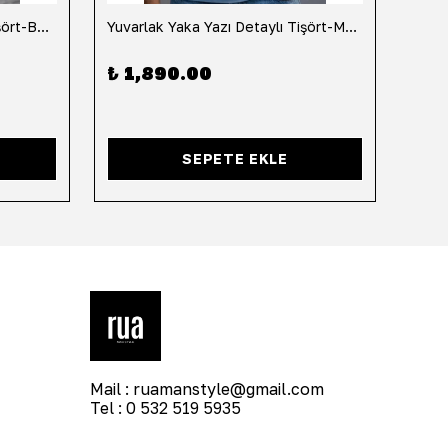
Yuvarlak Yaka Yazı Detaylı Tişört-Beyaz
Yuvarlak Yaka Yazı Detaylı Tişört-Mavi
Yuvar
₺ 1,890.00
₺ 1
SEPETE EKLE
Mail :
ruamanstyle@gmail.com
Tel : 0 532 519 5935