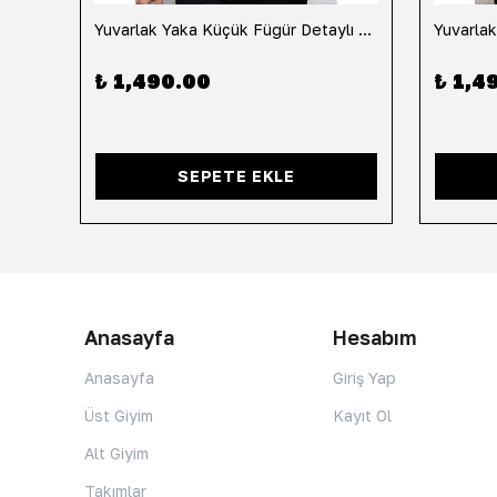
h
Yuvarlak Yaka Küçük Fügür Detaylı Tişört-Siyah
₺ 1,490.00
₺ 1,4
SEPETE EKLE
Anasayfa
Hesabım
Anasayfa
Giriş Yap
Üst Giyim
Kayıt Ol
Alt Giyim
Takımlar