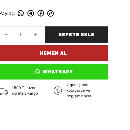
Paylaş
:
SEPETE EKLE
HEMEN AL
WHATSAPP
7 gün içinde
1500 TL üzeri
kolay iade ve
ücretsiz kargo
değişim hakkı