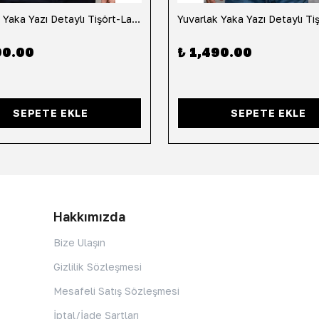
Yuvarlak Yaka Yazı Detaylı Tişört-Lacivert
90.00
₺ 1,490.00
SEPETE EKLE
SEPETE EKLE
Hakkımızda
Bize Ulaşın
Gizlilik Sözleşmesi
Mesafeli Satış Sözleşmesi
İptal/İade Şartları