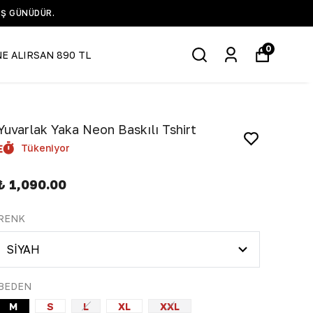
IŞ GÜNÜDÜR.
0
NE ALIRSAN 890 TL
Yuvarlak Yaka Neon Baskılı Tshirt
Tükeniyor
₺ 1,090.00
RENK
BEDEN
M
S
L
XL
XXL