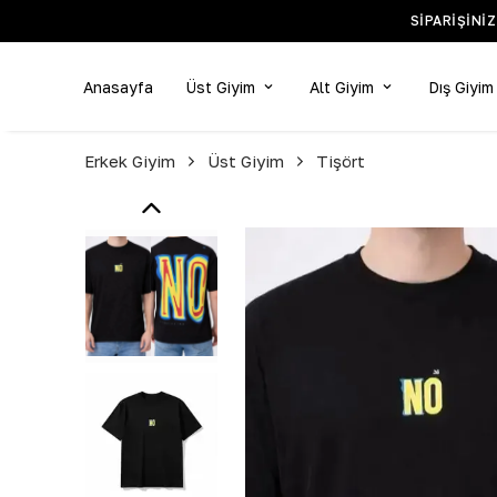
SIPARIŞINI
Anasayfa
Üst Giyim
Alt Giyim
Dış Giyim
Erkek Giyim
Üst Giyim
Tişört