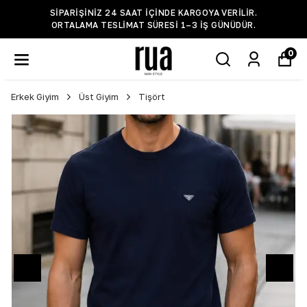
SIPARIŞINIZ 24 SAAT IÇINDE KARGOYA VERILIR.
ORTALAMA TESLIMAT SÜRESI 1–3 IŞ GÜNÜDÜR.
0
Erkek Giyim
Üst Giyim
Tişört