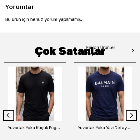
Yorumlar
Bu ürün için henüz yorum yapılmamış.
Çok Satanlar
Favori Ürünler
Sayfası
Yuvarlak Yaka Küçük Fügür Detaylı Tişört-Siyah
Yuvarlak Yaka Yazı Detaylı Tişört-Lacivert