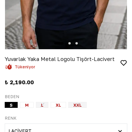
Yuvarlak Yaka Metal Logolu Tişört-Lacivert
Tükeniyor
₺ 2,190.00
BEDEN
S
M
L
XL
XXL
RENK