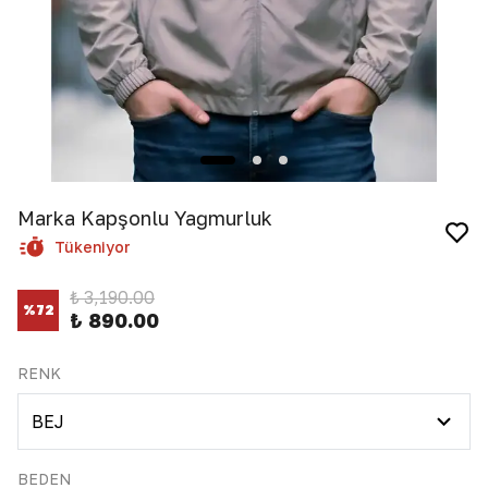
Marka Kapşonlu Yağmurluk
Tükeniyor
₺ 3,190.00
%
72
₺ 890.00
RENK
BEDEN