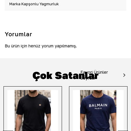
Marka Kapşonlu Yağmurluk
Yorumlar
Bu ürün için henüz yorum yapılmamış.
Çok Satanlar
Favori Ürünler
Sayfası