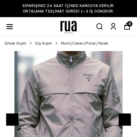
SIPARIŞINIZ 24 SAAT IÇINDE KARGOYA VERILIR.
ORTALAMA TESLIMAT SÜRESI 1–3 IŞ GÜNÜDÜR.
0
Erkek Giyim
Dış Giyim
Mont/Ceket/Polar/Yelek